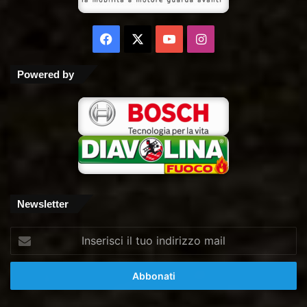
Facebook
X
You
Instagram
Tube
Powered by
Newsletter
Inserisci
il
tuo
indirizzo
mail