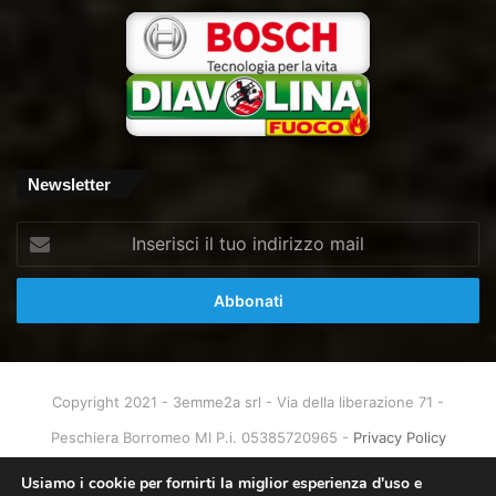
Newsletter
Inserisci
il
tuo
indirizzo
mail
Copyright 2021 - 3emme2a srl - Via della liberazione 71 -
Peschiera Borromeo MI P.i. 05385720965 -
Privacy Policy
Home
About
Info & Contatti
Usiamo i cookie per fornirti la miglior esperienza d'uso e