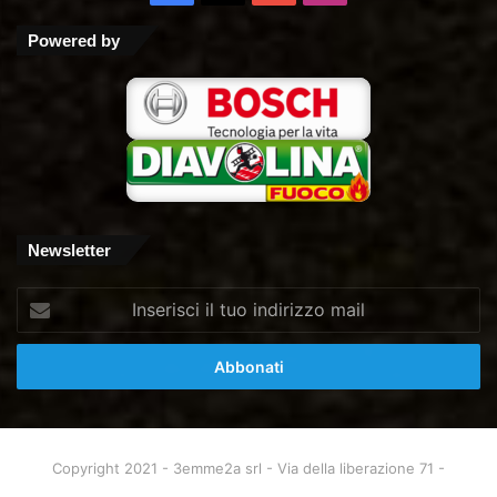
Tube
Powered by
Newsletter
Inserisci
il
tuo
indirizzo
mail
Copyright 2021 - 3emme2a srl - Via della liberazione 71 -