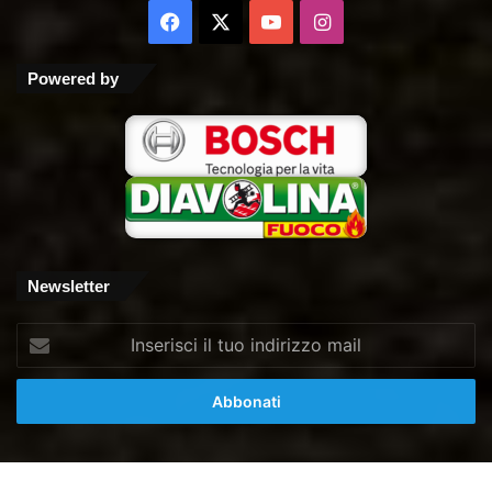
Facebook
X
You
Instagram
Tube
Powered by
Newsletter
Inserisci
il
tuo
indirizzo
mail