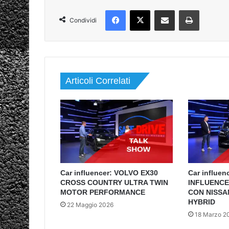
Facebook
X
Condividi via mail
Stampa
Condividi
Articoli Correlati
Car influencer: VOLVO EX30
Car influen
CROSS COUNTRY ULTRA TWIN
INFLUENCE
MOTOR PERFORMANCE
CON NISSA
HYBRID
22 Maggio 2026
18 Marzo 2