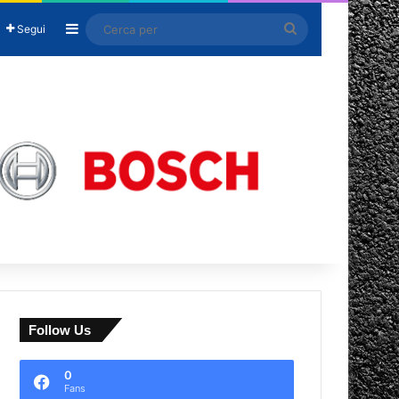
Barra laterale
Cerca
Segui
per
Follow Us
0
Fans