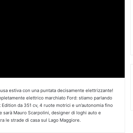
ausa estiva con una puntata decisamente elettrizzante!
mpletamente elettrico marchiato Ford: stiamo parlando
 Edition da 351 cv, 4 ruote motrici e un’autonomia fino
e sarà Mauro Scarpolini, designer di loghi auto e
ra le strade di casa sul Lago Maggiore.