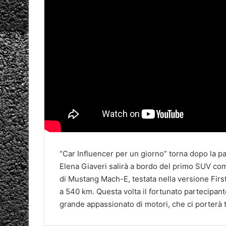
“Car Influencer per un giorno” torna dopo la p
Elena Giaveri salirà a bordo del primo SUV co
di Mustang Mach-E, testata nella versione First
a 540 km. Questa volta il fortunato partecipant
grande appassionato di motori, che ci porterà t