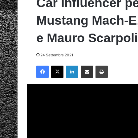
Car Influencer p
Mustang Mach-E,
e Mauro Scarpoli
24 Settembre 2021
Facebook
X
LinkedIn
Condividi via mail
Stampa