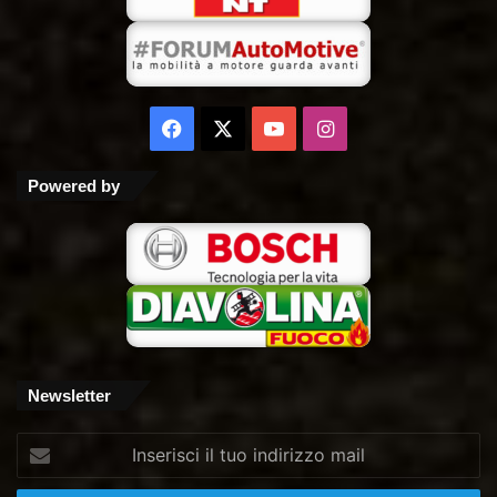
Facebook
X
You
Instagram
Tube
Powered by
Newsletter
Inserisci
il
tuo