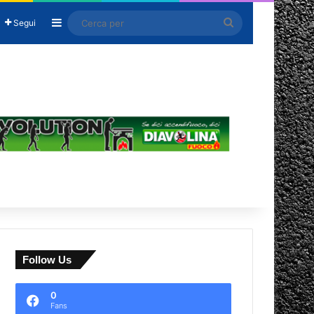
Barra laterale
Cerca
Segui
per
Follow Us
0
Fans