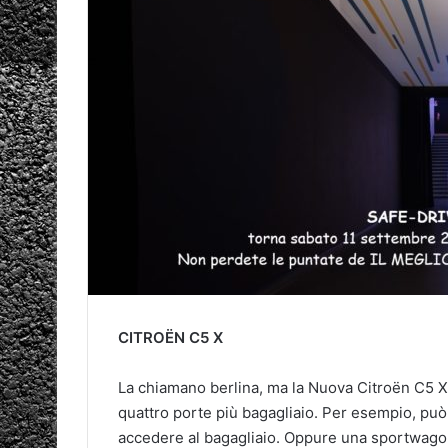
CITROËN C5 X
La chiamano berlina, ma la Nuova Citroën C5 X v
quattro porte più bagagliaio. Per esempio, può 
accedere al bagagliaio. Oppure una sportwagon