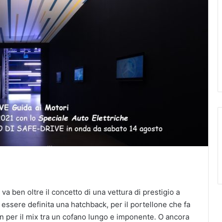
a ben oltre il concetto di una vettura di prestigio a
essere definita una hatchback, per il portellone che fa
 per il mix tra un cofano lungo e imponente. O ancora