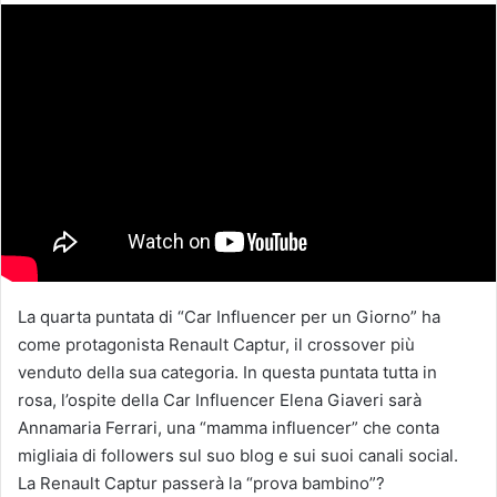
La quarta puntata di “Car Influencer per un Giorno” ha
come protagonista Renault Captur, il crossover più
venduto della sua categoria. In questa puntata tutta in
rosa, l’ospite della Car Influencer Elena Giaveri sarà
Annamaria Ferrari, una “mamma influencer” che conta
migliaia di followers sul suo blog e sui suoi canali social.
La Renault Captur passerà la “prova bambino”?