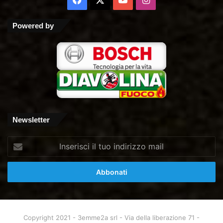
Tube
Powered by
Newsletter
Inserisci
il
tuo
indirizzo
mail
Copyright 2021 - 3emme2a srl - Via della liberazione 71 -