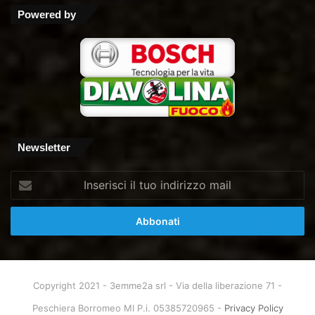
Tube
Powered by
Newsletter
Inserisci
il
tuo
indirizzo
mail
Copyright 2021 - 3emme2a srl - Via della liberazione 71 -
Peschiera Borromeo MI P.i. 05385720965 -
Privacy Policy