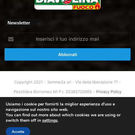
Newsletter
Inserisci
il
tuo
indirizzo
mail
Copyright 2021 - 3emme2a srl - Via della liberazione 71 -
Peschiera Borromeo MI P.i. 05385720965 -
Privacy Policy
Home
About
Info & Contatti
Usiamo i cookie per fornirti la miglior esperienza d'uso e
navigazione sul nostro sito web.
You can find out more about which cookies we are using or
Facebook
X
You
Instagram
switch them off in
settings
.
Tube
Accetta