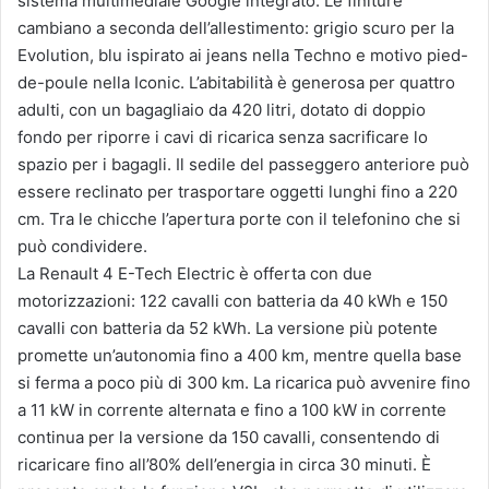
sistema multimediale Google integrato. Le finiture
cambiano a seconda dell’allestimento: grigio scuro per la
Evolution, blu ispirato ai jeans nella Techno e motivo pied-
de-poule nella Iconic. L’abitabilità è generosa per quattro
adulti, con un bagagliaio da 420 litri, dotato di doppio
fondo per riporre i cavi di ricarica senza sacrificare lo
spazio per i bagagli. Il sedile del passeggero anteriore può
essere reclinato per trasportare oggetti lunghi fino a 220
cm. Tra le chicche l’apertura porte con il telefonino che si
può condividere.
La Renault 4 E-Tech Electric è offerta con due
motorizzazioni: 122 cavalli con batteria da 40 kWh e 150
cavalli con batteria da 52 kWh. La versione più potente
promette un’autonomia fino a 400 km, mentre quella base
si ferma a poco più di 300 km. La ricarica può avvenire fino
a 11 kW in corrente alternata e fino a 100 kW in corrente
continua per la versione da 150 cavalli, consentendo di
ricaricare fino all’80% dell’energia in circa 30 minuti. È