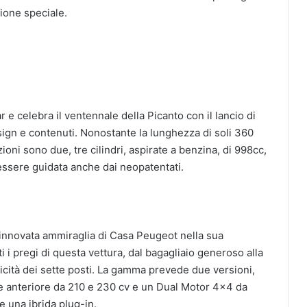
ione speciale.
 e celebra il ventennale della Picanto con il lancio di
gn e contenuti. Nonostante la lunghezza di soli 360
ni sono due, tre cilindri, aspirate a benzina, di 998cc,
essere guidata anche dai neopatentati.
rinnovata ammiraglia di Casa Peugeot nella sua
 i pregi di questa vettura, dal bagagliaio generoso alla
aticità dei sette posti. La gamma prevede due versioni,
ione anteriore da 210 e 230 cv e un Dual Motor 4×4 da
 una ibrida plug-in.