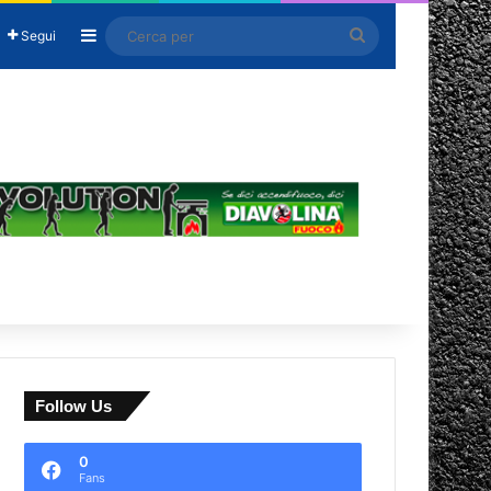
Barra laterale
Cerca
Segui
per
Follow Us
0
Fans