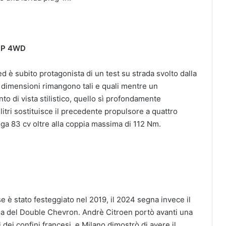
OP 4WD
 è subito protagonista di un test su strada svolto dalla
e dimensioni rimangono tali e quali mentre un
nto di vista stilistico, quello sì profondamente
 litri sostituisce il precedente propulsore a quattro
eroga 83 cv oltre alla coppia massima di 112 Nm.
e è stato festeggiato nel 2019, il 2024 segna invece il
alia del Double Chevron. Andrè Citroen portò avanti una
dei confini francesi, e Milano dimostrò di avere il