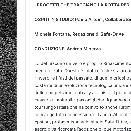
I PROGETTI CHE TRACCIANO LA ROTTA PER
OSPITI IN STUDIO: Paolo Artemi, Collaborator
Michele Fontana, Redazione di Safe-Drive
CONDUZIONE: Andrea Minerva
Lo definiscono un vero e proprio Rinascimento, 
meno forzato. Questo è infatti ciò che sta acc
rinverdire i fasti del passato, di quei gloriosi 
costante di un’evoluzione tecnologica unica e s
delle competizioni, dal rally alla pista. Il piano
basato su molteplici passaggi che riguardano u
tour lungo l’Italia che ha coinvolto anche l’ult
coinvolge tutti i concessionari Lancia. Al cent
Ypsilon, protagonista nello studio Safe-Drive, e
esordio va ricordata l’adozione di due motorizza