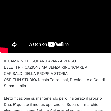
IL CAMMINO DI SUBARU AVANZA VERSO
L’ELETTRIFICAZIONE MA SENZA RINUNCIARE AI
CAPISALDI DELLA PROPRIA STORIA
OSPITI IN STUDIO: Nicola Torregiani, Presidente e Ceo di
Subaru Italia
Elettrificazione sì, mantenendo però inalterato il proprio
Dna. E’ questo il modus operandi di Subaru. Il marchio
giapponese, dopo Subaru Solterra, si appresta a lanciare