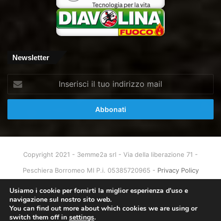
Newsletter
Inserisci
il
tuo
indirizzo
mail
Copyright 2021 - 3emme2a srl - Via della liberazione 71 -
Peschiera Borromeo MI P.i. 05385720965 -
Privacy Policy
Home
About
Info & Contatti
Usiamo i cookie per fornirti la miglior esperienza d'uso e
navigazione sul nostro sito web.
You can find out more about which cookies we are using or
Facebook
X
You
Instagram
switch them off in
settings
.