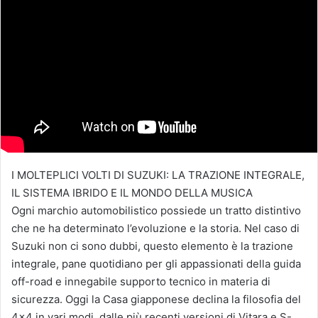
I MOLTEPLICI VOLTI DI SUZUKI: LA TRAZIONE INTEGRALE,
IL SISTEMA IBRIDO E IL MONDO DELLA MUSICA
Ogni marchio automobilistico possiede un tratto distintivo
che ne ha determinato l’evoluzione e la storia. Nel caso di
Suzuki non ci sono dubbi, questo elemento è la trazione
integrale, pane quotidiano per gli appassionati della guida
off-road e innegabile supporto tecnico in materia di
sicurezza. Oggi la Casa giapponese declina la filosofia del
4×4 in vari modi, dalle più recenti versioni di Vitara e S-