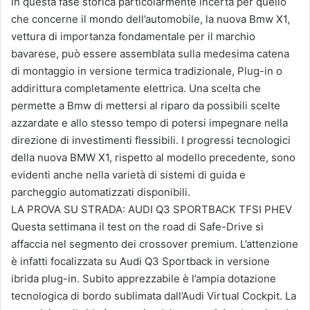
in questa fase storica particolarmente incerta per quello
che concerne il mondo dell’automobile, la nuova Bmw X1,
vettura di importanza fondamentale per il marchio
bavarese, può essere assemblata sulla medesima catena
di montaggio in versione termica tradizionale, Plug-in o
addirittura completamente elettrica. Una scelta che
permette a Bmw di mettersi al riparo da possibili scelte
azzardate e allo stesso tempo di potersi impegnare nella
direzione di investimenti flessibili. I progressi tecnologici
della nuova BMW X1, rispetto al modello precedente, sono
evidenti anche nella varietà di sistemi di guida e
parcheggio automatizzati disponibili.
LA PROVA SU STRADA: AUDI Q3 SPORTBACK TFSI PHEV
Questa settimana il test on the road di Safe-Drive si
affaccia nel segmento dei crossover premium. L’attenzione
è infatti focalizzata su Audi Q3 Sportback in versione
ibrida plug-in. Subito apprezzabile è l’ampia dotazione
tecnologica di bordo sublimata dall’Audi Virtual Cockpit. La