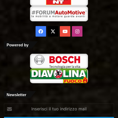
Facebook
X
You
Instagram
Tube
Powered by
Newsletter
Inserisci
il
tuo