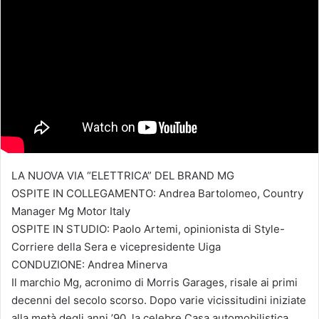
LA NUOVA VIA “ELETTRICA” DEL BRAND MG
OSPITE IN COLLEGAMENTO: Andrea Bartolomeo, Country
Manager Mg Motor Italy
OSPITE IN STUDIO: Paolo Artemi, opinionista di Style-
Corriere della Sera e vicepresidente Uiga
CONDUZIONE: Andrea Minerva
Il marchio Mg, acronimo di Morris Garages, risale ai primi
decenni del secolo scorso. Dopo varie vicissitudini iniziate
alla metà degli anni ’90, la celebre Casa automobilistica