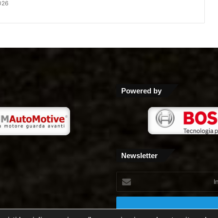
026
Powered by
Newsletter
Inserisci
il
tuo
indirizzo
mail