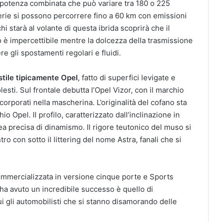
a potenza combinata che può variare tra 180 o 225
terie si possono percorrere fino a 60 km con emissioni
i starà al volante di questa ibrida scoprirà che il
o è impercettibile mentre la dolcezza della trasmissione
e gli spostamenti regolari e fluidi.
stile tipicamente Opel
, fatto di superfici levigate e
sti. Sul frontale debutta l’Opel Vizor, con il marchio
incorporati nella mascherina. L’originalità del cofano sta
 Opel. Il profilo, caratterizzato dall’inclinazione in
a precisa di dinamismo. Il rigore teutonico del muso si
ro con sotto il littering del nome Astra, fanali che si
ommercializzata in versione cinque porte e Sports
 ha avuto un incredibile successo è quello di
ui gli automobilisti che si stanno disamorando delle