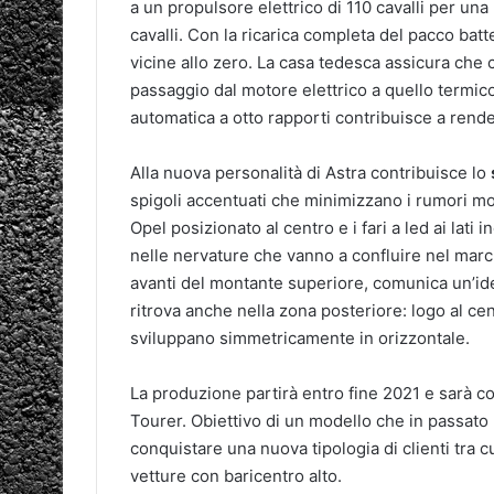
a un propulsore elettrico di 110 cavalli per un
cavalli. Con la ricarica completa del pacco bat
vicine allo zero. La casa tedesca assicura che ch
passaggio dal motore elettrico a quello termic
automatica a otto rapporti contribuisce a render
Alla nuova personalità di Astra contribuisce lo
spigoli accentuati che minimizzano i rumori mole
Opel posizionato al centro e i fari a led ai lati 
nelle nervature che vanno a confluire nel marchio
avanti del montante superiore, comunica un’ide
ritrova anche nella zona posteriore: logo al cent
sviluppano simmetricamente in orizzontale.
La produzione partirà entro fine 2021 e sarà c
Tourer. Obiettivo di un modello che in passato
conquistare una nuova tipologia di clienti tra c
vetture con baricentro alto.