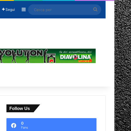
Barra laterale
Cerca
Segui
per
Follow Us
0
Fans