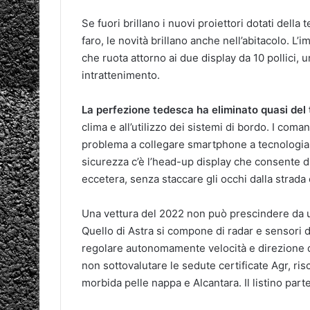
Se fuori brillano i nuovi proiettori dotati della 
faro, le novità brillano anche nell’abitacolo. 
che ruota attorno ai due display da 10 pollici, u
intrattenimento.
La perfezione tedesca ha eliminato quasi del t
clima e all’utilizzo dei sistemi di bordo. I coma
problema a collegare smartphone a tecnologia
sicurezza c’è l’head-up display che consente di
eccetera, senza staccare gli occhi dalla strada 
Una vettura del 2022 non può prescindere da u
Quello di Astra si compone di radar e sensori d
regolare autonomamente velocità e direzione d
non sottovalutare le sedute certificate Agr, risc
morbida pelle nappa e Alcantara. Il listino par