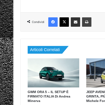
Facebook
X
Condividi via mail
Stampa
Condividi
Articoli Correlati
GWM ORA 5 – IL SETUP È
JEEP AVEN
FIRMATO ITALIA Di Andrea
GRINTA, PI
Minerva
Michele Fo