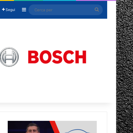
Barra laterale
Cerca
Segui
per