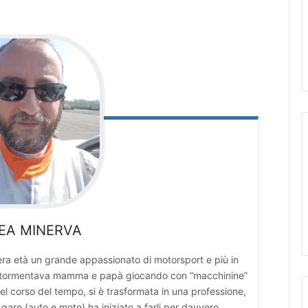
EA
MINERVA
enera età un grande appassionato di motorsport e più in
lo, tormentava mamma e papà giocando con “macchinine”
el corso del tempo, si è trasformata in una professione,
gare (auto e moto) ha iniziato a farli per davvero,