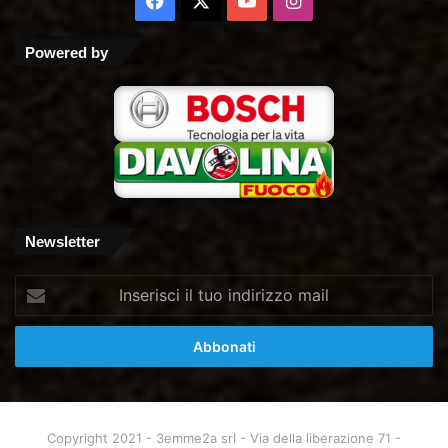
Facebook
X
You
Instagram
Tube
Powered by
Newsletter
Inserisci
il
tuo
indirizzo
mail
Copyright 2021 - 3emme2a srl - Via della liberazione 71 -