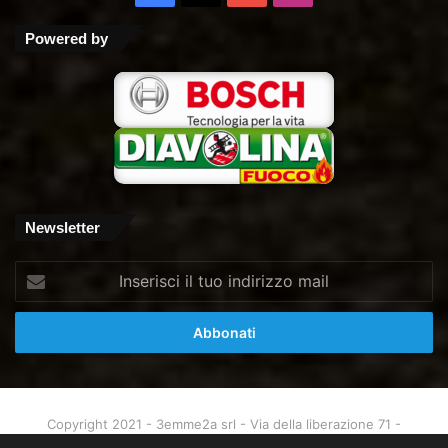
Tube
Powered by
Newsletter
Inserisci
il
tuo
indirizzo
mail
Copyright 2021 - 3emme2a srl - Via della liberazione 71 -